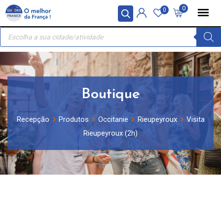
Skip
Painel de Gerenciamento de Cookies
0
0
to
Recherche
content
de
produits
Boutique
Recepção
Produtos
Occitanie
Rieupeyroux
Visita
Rieupeyroux (2h)