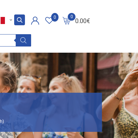
0
0
0.00
€
2h)