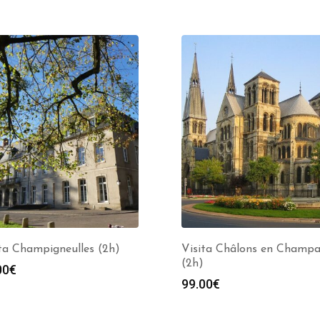
ta Champigneulles (2h)
Visita Châlons en Champ
(2h)
00
€
99.00
€