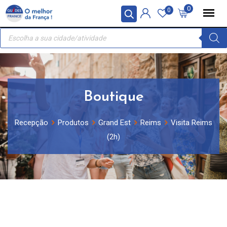
Skip
Painel de Gerenciamento de Cookies
0
0
to
Recherche
content
de
produits
Boutique
Recepção
Produtos
Grand Est
Reims
Visita Reims
(2h)