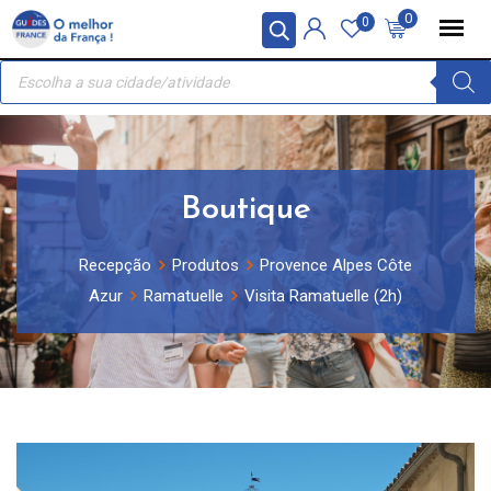
Skip
Painel de Gerenciamento de Cookies
0
0
to
Recherche
content
de
produits
Boutique
Recepção
Produtos
Provence Alpes Côte
Azur
Ramatuelle
Visita Ramatuelle (2h)