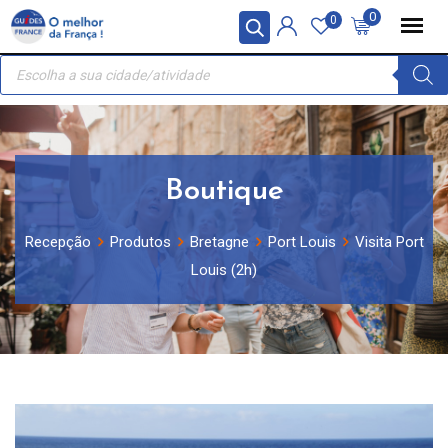
Skip
Painel de Gerenciamento de Cookies
0
0
to
Recherche
content
de
produits
Boutique
Recepção
Produtos
Bretagne
Port Louis
Visita Port
Louis (2h)