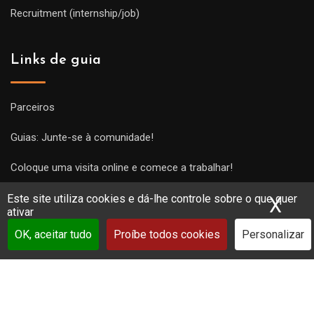
Recruitment (internship/job)
Links de guia
Parceiros
Guias: Junte-se à comunidade!
Coloque uma visita online e comece a trabalhar!
Este site utiliza cookies e dá-lhe controle sobre o que quer
X
Ocu
ativar
OK, aceitar tudo
Proíbe todos cookies
Personalizar
Copyright Guides 2021. Tous droits réservés.
Développement
web sur mesure
par iSoluce