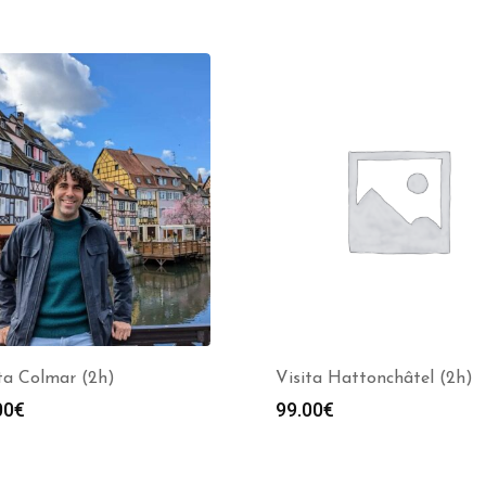
ta Colmar (2h)
Visita Hattonchâtel (2h)
00
€
99.00
€