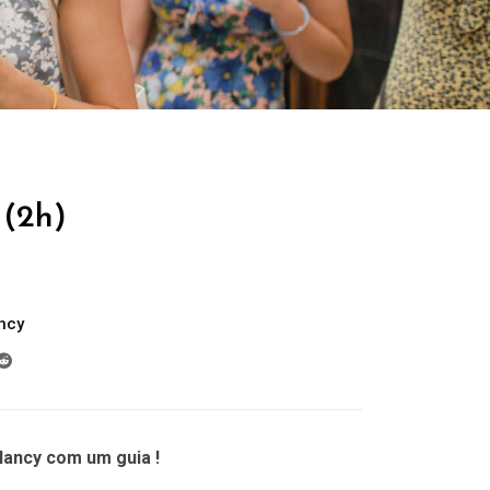
 (2h)
ncy
Nancy com um guia !