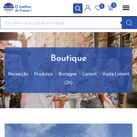
Skip
Painel de Gerenciamento de Cookies
0
0
to
Recherche
content
de
produits
Boutique
Recepção
Produtos
Bretagne
Lorient
Visita Lorient
(2h)