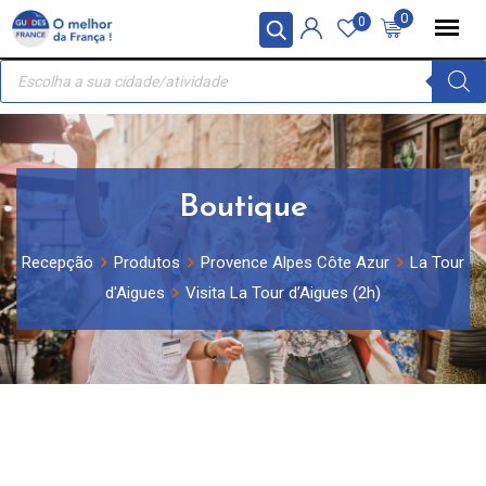
Skip
Painel de Gerenciamento de Cookies
0
0
to
Recherche
content
de
produits
Boutique
Recepção
Produtos
Provence Alpes Côte Azur
La Tour
d'Aigues
Visita La Tour d’Aigues (2h)