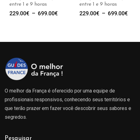
entre 1 e 9 horas
entre 1 e 9 horas
e
Plage
Plag
229.00
€
–
699.00
€
229.00
€
–
699.00
€
de
de
prix :
prix :
00€
229.00€
229.
à
à
00€
699.00€
699.
O melhor da França é oferecido por uma equipe de
profissionais responsivos, conhecendo seus territórios e
que terão prazer em fazer você descobrir seus sabores e
segredos.
Pesquisar