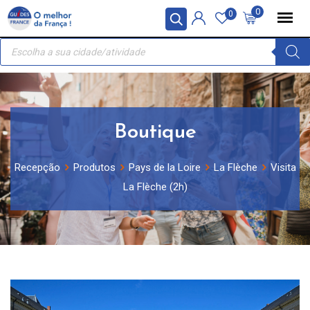
Skip
Painel de Gerenciamento de Cookies
0
0
to
Recherche
content
de
produits
Boutique
Recepção
Produtos
Pays de la Loire
La Flèche
Visita
La Flèche (2h)