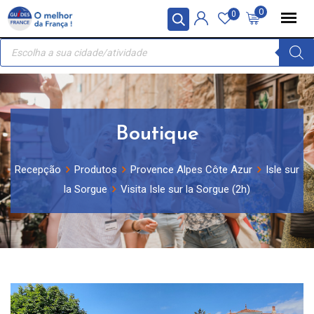
Skip
Painel de Gerenciamento de Cookies
0
0
to
Recherche
content
de
produits
Boutique
Recepção
Produtos
Provence Alpes Côte Azur
Isle sur
la Sorgue
Visita Isle sur la Sorgue (2h)