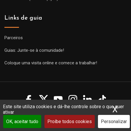
Links de guia
Parceiros
Guias: Junte-se à comunidade!
Coloque uma visita online e comece a trabalhar!
Este site utiliza cookies e dá-lhe controle sobre o que quer
X
Ocu
ativar
Copyright Guides 2021. Tous droits réservés.
Développement
web sur mesure
par iSoluce
OK, aceitar tudo
Proíbe todos cookies
Personalizar