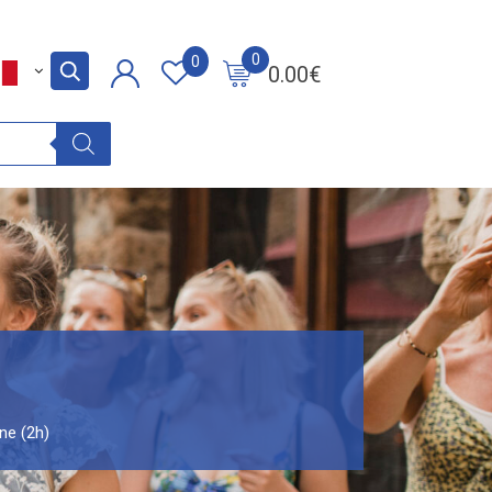
0
0
0.00
€
ne (2h)