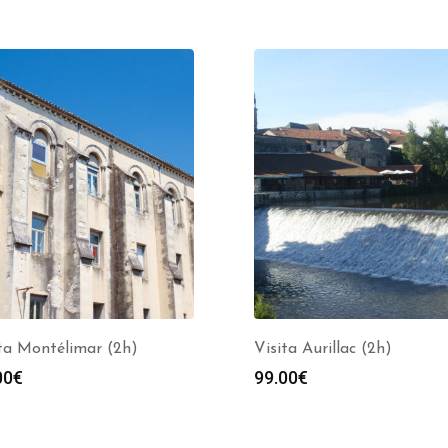
ta Montélimar (2h)
Visita Aurillac (2h)
00
€
99.00
€