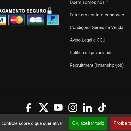
Quem somos nós ?
Entre em contato connosco
Condições Gerais de Venda
Aviso Legal e CGU
Política de privacidade
Recruitment (internship/job)
Guides 2021. Tous droits réservés.
Développement web sur mesure
p
OK, aceitar tudo
Proíbe 
e controle sobre o que quer ativar