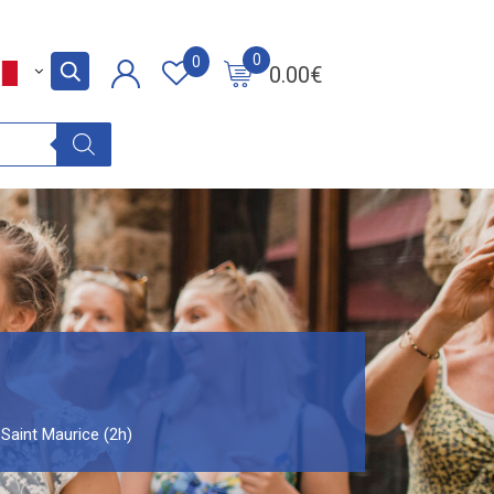
0
0
0.00
€
 Saint Maurice (2h)