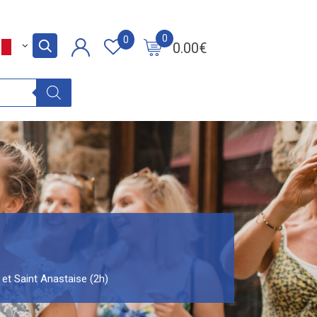
0
0
0.00
€
 et Saint Anastaise (2h)