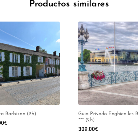
Productos similares
ta Barbizon (2h)
Guia Privado Enghien les 
*** (2h)
00
€
309.00
€