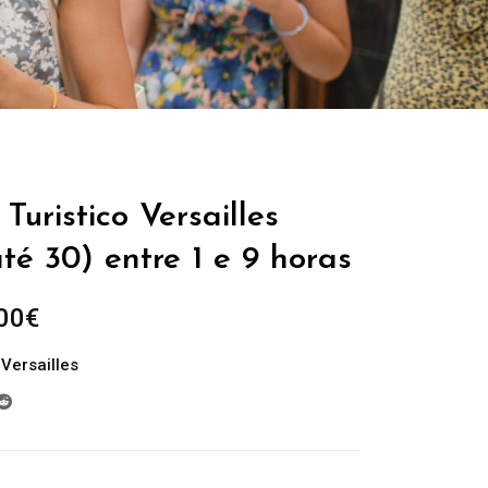
Turistico Versailles
té 30) entre 1 e 9 horas
Plage
00
€
de
,
Versailles
prix :
229.00€
à
699.00€