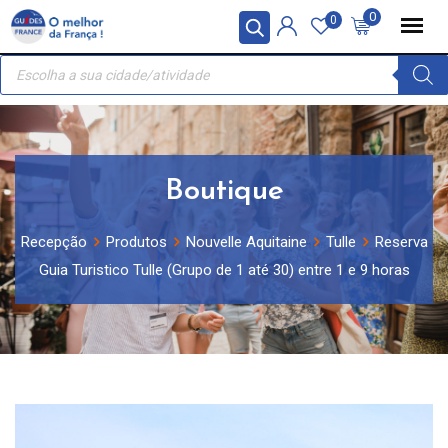
Skip
Painel de Gerenciamento de Cookies
0
0
to
Recherche
content
de
produits
Boutique
Recepção
Produtos
Nouvelle Aquitaine
Tulle
Reserva
Guia Turistico Tulle (Grupo de 1 até 30) entre 1 e 9 horas