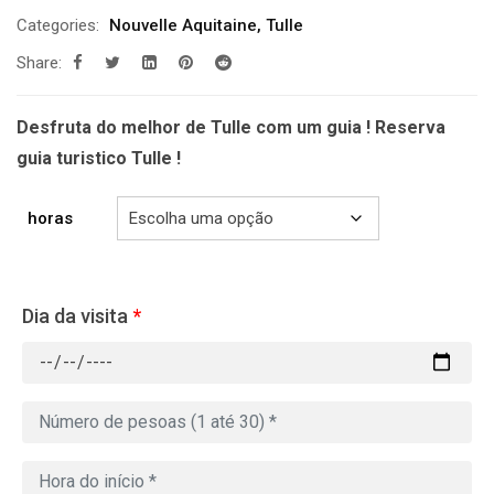
de
Categories:
Nouvelle Aquitaine
,
Tulle
prix :
Share:
229.00€
à
699.00€
Desfruta do melhor de Tulle com um guia ! Reserva
guia turistico Tulle !
horas
Dia da visita
*