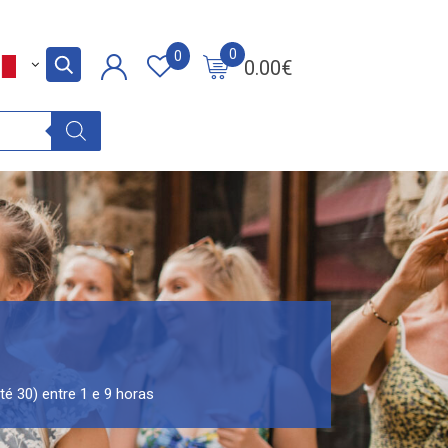
0
0
0.00
€
té 30) entre 1 e 9 horas