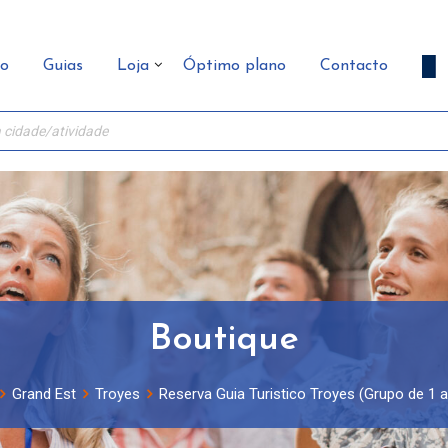
ão
Guias
Loja
Óptimo plano
Contacto
Boutique
Grand Est
Troyes
Reserva Guia Turistico Troyes (Grupo de 1 a