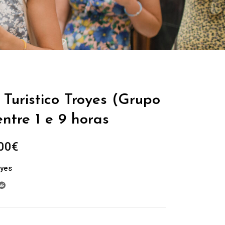
Turistico Troyes (Grupo
entre 1 e 9 horas
Plage
00
€
de
oyes
prix :
229.00€
à
699.00€