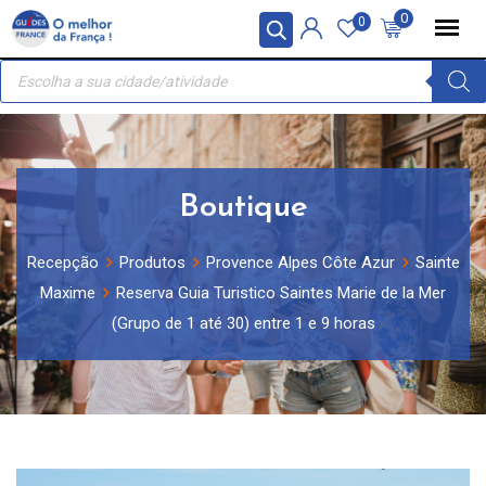
Skip
Painel de Gerenciamento de Cookies
0
0
to
Recherche
content
de
produits
Boutique
Recepção
Produtos
Provence Alpes Côte Azur
Sainte
Maxime
Reserva Guia Turistico Saintes Marie de la Mer
(Grupo de 1 até 30) entre 1 e 9 horas