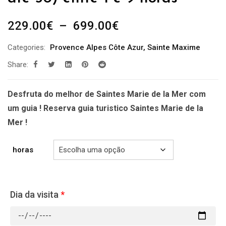
Plage
229.00
€
–
699.00
€
de
Categories:
Provence Alpes Côte Azur
,
Sainte Maxime
prix :
Share:
229.00€
à
699.00€
Desfruta do melhor de Saintes Marie de la Mer com
um guia ! Reserva guia turistico Saintes Marie de la
Mer !
horas
Dia da visita
*