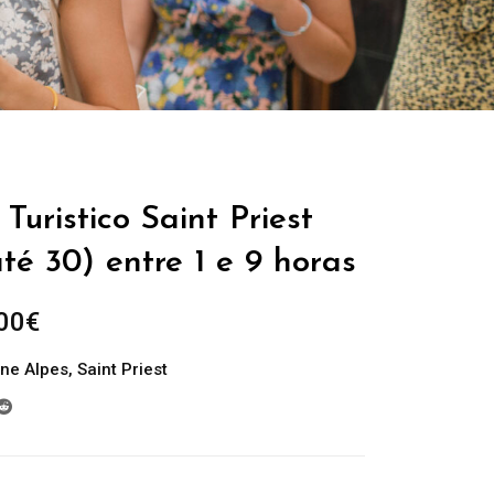
Turistico Saint Priest
té 30) entre 1 e 9 horas
Plage
00
€
de
ne Alpes
,
Saint Priest
prix :
229.00€
à
699.00€