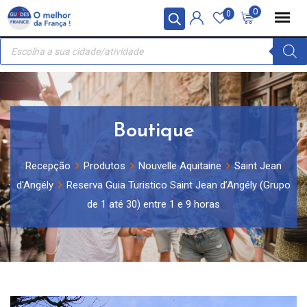
Skip
Painel de Gerenciamento de Cookies
0
0
to
Recherche
content
de
produits
Boutique
Recepção
Produtos
Nouvelle Aquitaine
Saint Jean
d'Angély
Reserva Guia Turistico Saint Jean d’Angély (Grupo
de 1 até 30) entre 1 e 9 horas