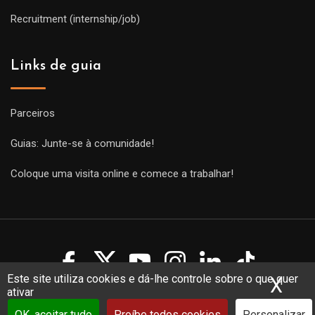
Recruitment (internship/job)
Links de guia
Parceiros
Guias: Junte-se à comunidade!
Coloque uma visita online e comece a trabalhar!
Este site utiliza cookies e dá-lhe controle sobre o que quer
X
Ocu
ativar
Copyright Guides 2021. Tous droits réservés.
Développement
web sur mesure
par iSoluce
OK, aceitar tudo
Proíbe todos cookies
Personalizar