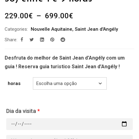
Plage
229.00
€
–
699.00
€
de
Categories:
Nouvelle Aquitaine
,
Saint Jean d'Angély
prix :
Share:
229.00€
à
699.00€
Desfruta do melhor de Saint Jean d’Angély com um
guia ! Reserva guia turistico Saint Jean d’Angély !
horas
Dia da visita
*