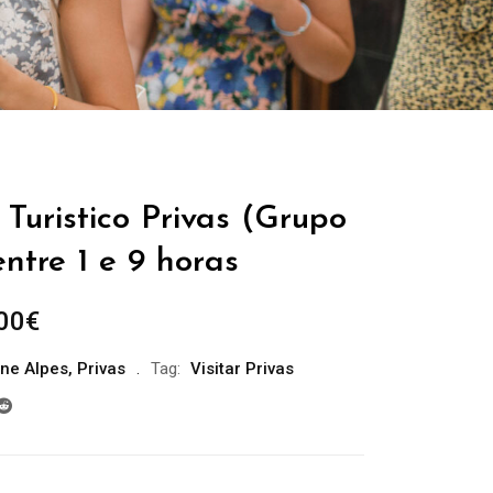
Turistico Privas (Grupo
entre 1 e 9 horas
Plage
00
€
de
ne Alpes
,
Privas
Tag:
Visitar Privas
prix :
229.00€
à
699.00€