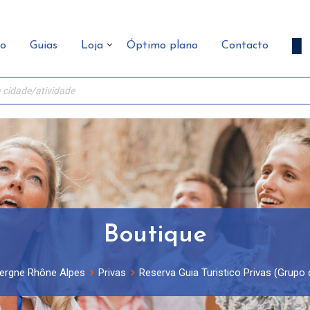
ão
Guias
Loja
Óptimo plano
Contacto
Boutique
ergne Rhône Alpes
Privas
Reserva Guia Turistico Privas (Grupo 