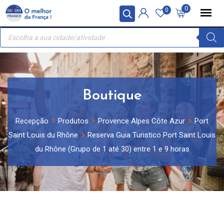
Skip
Painel de Gerenciamento de Cookies
0
0
to
Recherche
content
de
produits
Boutique
Recepção
Produtos
Provence Alpes Côte Azur
Port
Saint Louis du Rhône
Reserva Guia Turistico Port Saint Louis
du Rhône (Grupo de 1 até 30) entre 1 e 9 horas