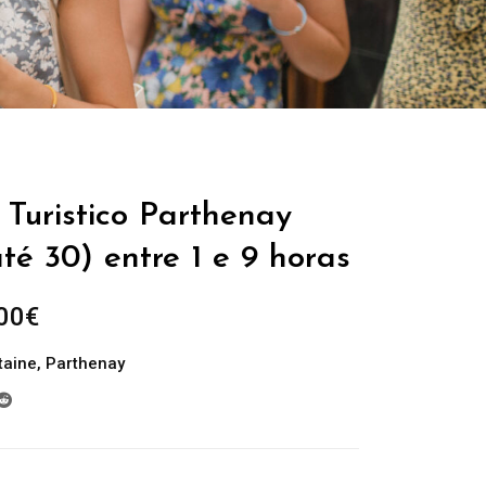
 Turistico Parthenay
té 30) entre 1 e 9 horas
Plage
00
€
de
taine
,
Parthenay
prix :
229.00€
à
699.00€