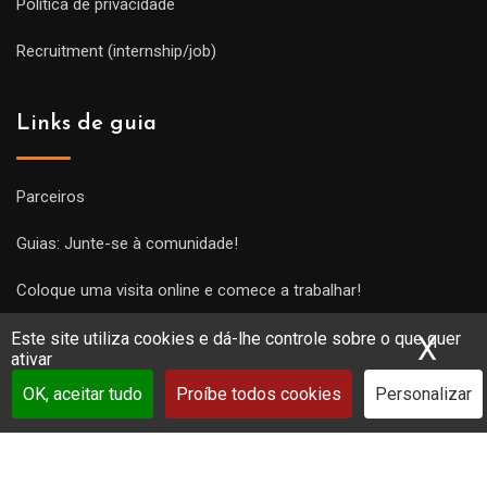
Política de privacidade
Recruitment (internship/job)
Links de guia
Parceiros
Guias: Junte-se à comunidade!
Coloque uma visita online e comece a trabalhar!
Este site utiliza cookies e dá-lhe controle sobre o que quer
X
Ocu
ativar
OK, aceitar tudo
Proíbe todos cookies
Personalizar
Copyright Guides 2021. Tous droits réservés.
Développement