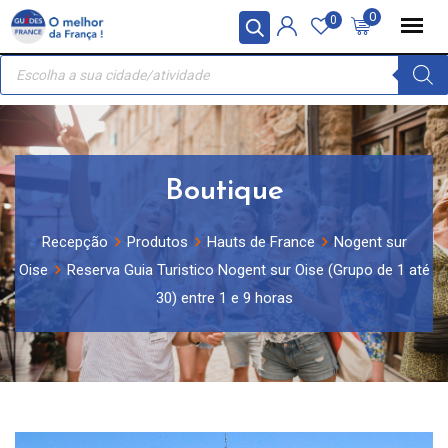
Skip
Painel de Gerenciamento de Cookies
0
0
to
Recherche
content
de
produits
Boutique
Recepção
Produtos
Hauts de France
Nogent sur
Oise
Reserva Guia Turistico Nogent sur Oise (Grupo de 1 até
30) entre 1 e 9 horas