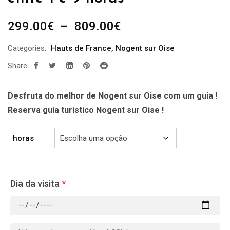
Plage
299.00
€
–
809.00
€
de
Categories:
Hauts de France
,
Nogent sur Oise
prix :
Share:
299.00€
à
809.00€
Desfruta do melhor de Nogent sur Oise com um guia !
Reserva guia turistico Nogent sur Oise !
horas
Dia da visita
*