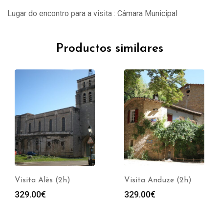
Lugar do encontro para a visita : Câmara Municipal
Productos similares
2h)
Visita Anduze (2h)
Visita Abbay
Flaran (2h)
329.00
€
329.00
€