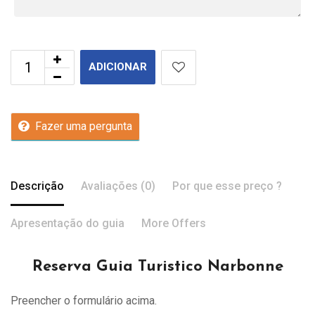
ADICIONAR
Fazer uma pergunta
Descrição
Avaliações (0)
Por que esse preço ?
Apresentação do guia
More Offers
Reserva Guia Turistico Narbonne
Preencher o formulário acima.