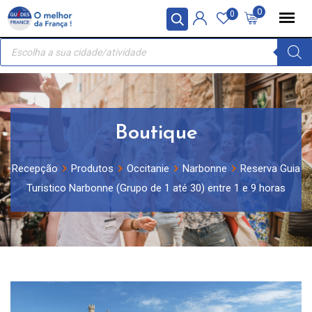
Skip
Painel de Gerenciamento de Cookies
0
0
to
Recherche
content
de
produits
Boutique
Recepção
Produtos
Occitanie
Narbonne
Reserva Guia
Turistico Narbonne (Grupo de 1 até 30) entre 1 e 9 horas