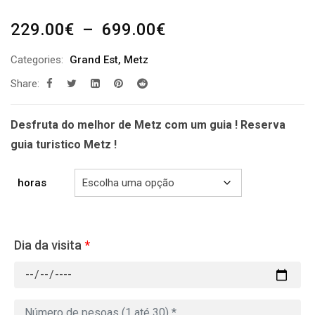
Plage
229.00
€
–
699.00
€
de
Categories:
Grand Est
,
Metz
prix :
Share:
229.00€
à
699.00€
Desfruta do melhor de Metz com um guia ! Reserva
guia turistico Metz !
horas
Dia da visita
*