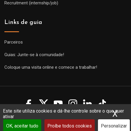
Recruitment (internship/job)
Links de guia
Parceiros
Guias: Junte-se à comunidade!
Coloque uma visita online e comece a trabalhar!
Este site utiliza cookies e dá-lhe controle sobre o que quer
X
Ocu
ativar
Copyright Guides 2021. Tous droits réservés.
Développement
web sur mesure
par iSoluce
OK, aceitar tudo
Proíbe todos cookies
Personalizar