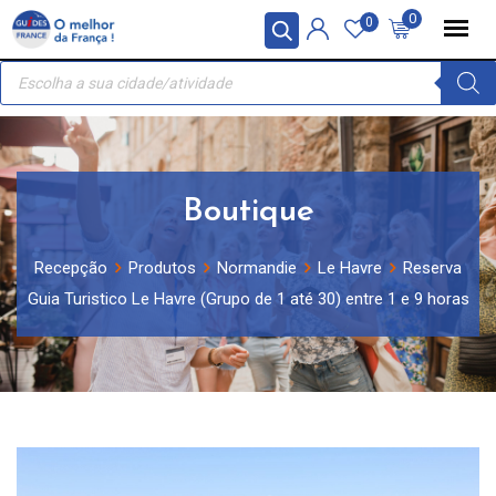
Skip
Painel de Gerenciamento de Cookies
0
0
to
Recherche
content
de
produits
Boutique
Recepção
Produtos
Normandie
Le Havre
Reserva
Guia Turistico Le Havre (Grupo de 1 até 30) entre 1 e 9 horas