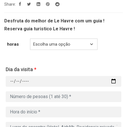
Share:
299.00€
à
809.00€
Desfruta do melhor de Le Havre com um guia !
Reserva guia turistico Le Havre !
horas
Dia da visita
*