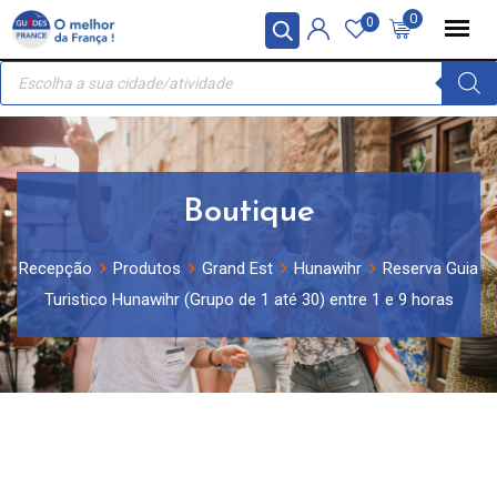
Skip
Painel de Gerenciamento de Cookies
0
0
to
Recherche
content
de
produits
Boutique
Recepção
Produtos
Grand Est
Hunawihr
Reserva Guia
Turistico Hunawihr (Grupo de 1 até 30) entre 1 e 9 horas