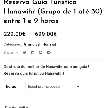
Reserva Guia Turistico
Hunawihr (Grupo de 1 até 30)
entre 1 e 9 horas
Plage
229.00
€
–
699.00
€
de
Categories:
Grand Est
,
Hunawihr
prix :
Share:
229.00€
à
699.00€
Desfruta do melhor de Hunawihr com um guia !
Reserva guia turistico Hunawihr !
horas
Dia da visita
*