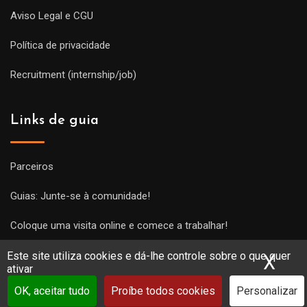
Aviso Legal e CGU
Política de privacidade
Recruitment (internship/job)
Links de guia
Parceiros
Guias: Junte-se à comunidade!
Coloque uma visita online e comece a trabalhar!
Este site utiliza cookies e dá-lhe controle sobre o que quer
X
Ocu
ativar
OK, aceitar tudo
Proíbe todos cookies
Personalizar