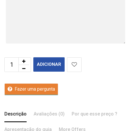
ADICIONAR
Fazer uma pergunta
Descrição
Avaliações (0)
Por que esse preço ?
Apresentação do guia
More Offers