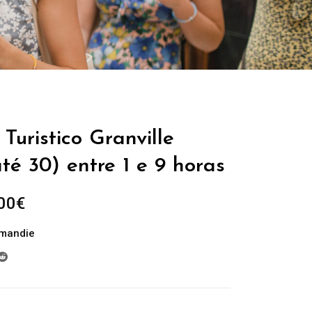
Turistico Granville
té 30) entre 1 e 9 horas
Plage
00
€
de
mandie
prix :
299.00€
à
809.00€