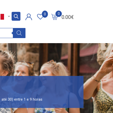
0
0
0.00
€
 até 30) entre 1 e 9 horas