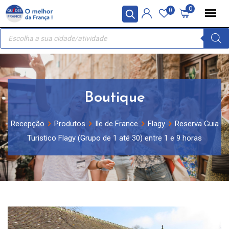
Skip
Painel de Gerenciamento de Cookies
0
0
to
Recherche
content
de
produits
Boutique
Recepção
Produtos
Ile de France
Flagy
Reserva Guia
Turistico Flagy (Grupo de 1 até 30) entre 1 e 9 horas