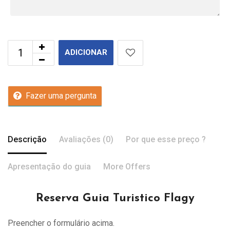
ADICIONAR
Fazer uma pergunta
Descrição
Avaliações (0)
Por que esse preço ?
Apresentação do guia
More Offers
Reserva Guia Turistico Flagy
Preencher o formulário acima.