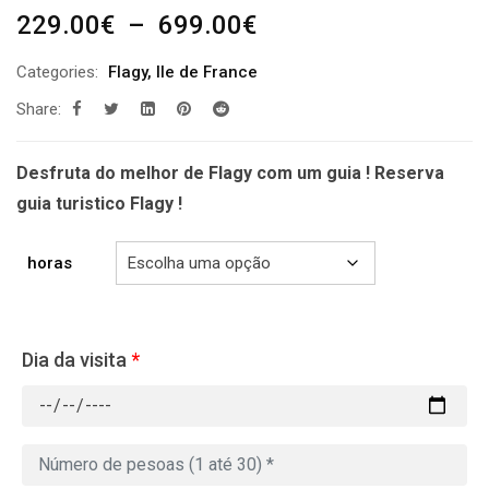
Plage
229.00
€
–
699.00
€
de
Categories:
Flagy
,
Ile de France
prix :
Share:
229.00€
à
699.00€
Desfruta do melhor de Flagy com um guia ! Reserva
guia turistico Flagy !
horas
Dia da visita
*