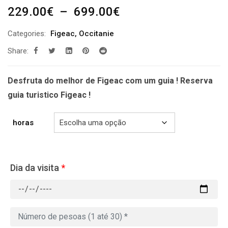
Plage
229.00
€
–
699.00
€
de
Categories:
Figeac
,
Occitanie
prix :
Share:
229.00€
à
699.00€
Desfruta do melhor de Figeac com um guia ! Reserva
guia turistico Figeac !
horas
Dia da visita
*