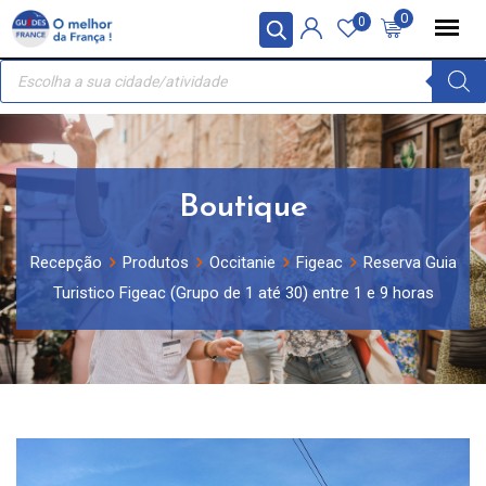
Skip
Painel de Gerenciamento de Cookies
0
0
to
Recherche
content
de
produits
Boutique
Recepção
Produtos
Occitanie
Figeac
Reserva Guia
Turistico Figeac (Grupo de 1 até 30) entre 1 e 9 horas