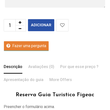
ADICIONAR
Fazer uma pergunta
Descrição
Avaliações (0)
Por que esse preço ?
Apresentação do guia
More Offers
Reserva Guia Turistico Figeac
Preencher o formulário acima.