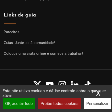
Links de guia
Parceiros
Guias: Junte-se à comunidade!
Coloque uma visita online e comece a trabalhar!
Este site utiliza cookies e dá-lhe controle sobre o que quer
X
Ocu
ativar
Copyright Guides 2021. Tous droits réservés.
Développement
web sur mesure
par iSoluce
OK, aceitar tudo
Proíbe todos cookies
Personalizar