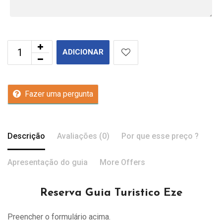
ADICIONAR
Fazer uma pergunta
Descrição
Avaliações (0)
Por que esse preço ?
Apresentação do guia
More Offers
Reserva Guia Turistico Eze
Preencher o formulário acima.