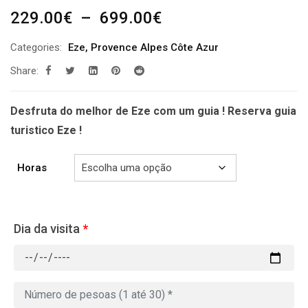
Plage
229.00
€
–
699.00
€
de
Categories:
Eze
,
Provence Alpes Côte Azur
prix :
Share:
229.00€
à
699.00€
Desfruta do melhor de Eze com um guia ! Reserva guia
turistico Eze !
Horas
Dia da visita
*