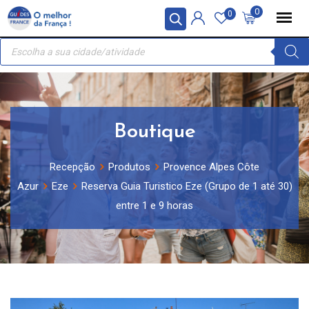
Skip
Painel de Gerenciamento de Cookies
0
0
to
Recherche
content
de
produits
Boutique
Recepção
Produtos
Provence Alpes Côte
Azur
Eze
Reserva Guia Turistico Eze (Grupo de 1 até 30)
entre 1 e 9 horas