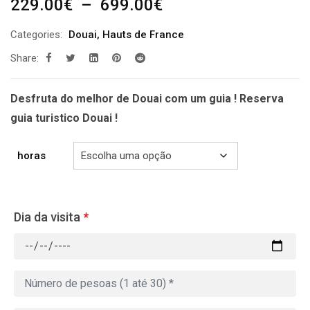
Plage
229.00
€
–
699.00
€
de
Categories:
Douai
,
Hauts de France
prix :
Share:
229.00€
à
699.00€
Desfruta do melhor de Douai com um guia ! Reserva
guia turistico Douai !
horas
Dia da visita
*