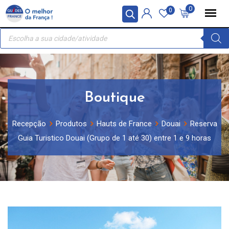
Skip
Painel de Gerenciamento de Cookies
0
0
to
Recherche
content
de
produits
Boutique
Recepção
Produtos
Hauts de France
Douai
Reserva
Guia Turistico Douai (Grupo de 1 até 30) entre 1 e 9 horas