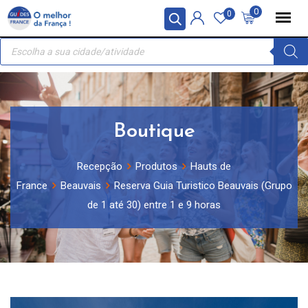
Skip
Painel de Gerenciamento de Cookies
0
0
to
Recherche
content
de
produits
Boutique
Recepção
Produtos
Hauts de
France
Beauvais
Reserva Guia Turistico Beauvais (Grupo
de 1 até 30) entre 1 e 9 horas