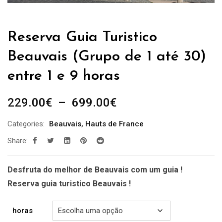
Reserva Guia Turistico
Beauvais (Grupo de 1 até 30)
entre 1 e 9 horas
Plage
229.00
€
–
699.00
€
de
Categories:
Beauvais
,
Hauts de France
prix :
Share:
229.00€
à
699.00€
Desfruta do melhor de Beauvais com um guia !
Reserva guia turistico Beauvais !
horas