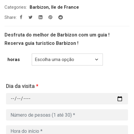
de
Categories:
Barbizon
,
Ile de France
prix :
Share:
229.00€
à
699.00€
Desfruta do melhor de Barbizon com um guia !
Reserva guia turistico Barbizon !
horas
Dia da visita
*