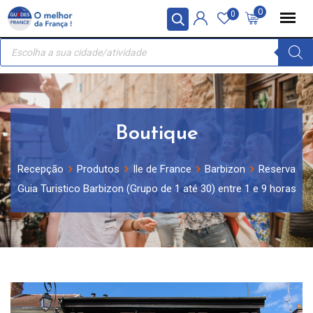
Skip
Painel de Gerenciamento de Cookies
0
0
to
Recherche
content
de
produits
Boutique
Recepção
Produtos
Ile de France
Barbizon
Reserva
Guia Turistico Barbizon (Grupo de 1 até 30) entre 1 e 9 horas