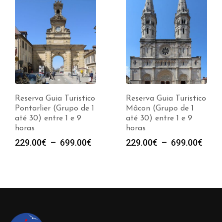
Reserva Guia Turistico
Reserva Guia Turistico
Pontarlier (Grupo de 1
Mâcon (Grupo de 1
até 30) entre 1 e 9
até 30) entre 1 e 9
horas
horas
e
Plage
Plag
229.00
€
–
699.00
€
229.00
€
–
699.00
€
de
de
prix :
prix :
00€
229.00€
229.
à
à
00€
699.00€
699.