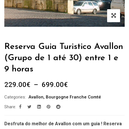
Reserva Guia Turistico Avallon
(Grupo de 1 até 30) entre 1 e
9 horas
Plage
229.00
€
–
699.00
€
de
Categories:
Avallon
,
Bourgogne Franche Comté
prix :
Share:
229.00€
à
699.00€
Desfruta do melhor de Avallon com um guia ! Reserva