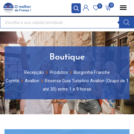
Skip
Painel de Gerenciamento de Cookies
0
0
to
Recherche
content
de
produits
Boutique
Recepção
Produtos
Borgonha Franche
Comté
Avallon
Reserva Guia Turistico Avallon (Grupo de 1
até 30) entre 1 e 9 horas