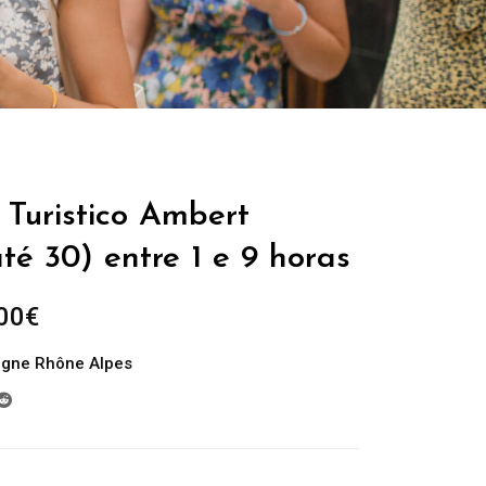
 Turistico Ambert
té 30) entre 1 e 9 horas
Plage
00
€
de
rgne Rhône Alpes
prix :
229.00€
à
699.00€