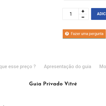
ADIC
Fazer uma pergunta
que esse preço ?
Apresentação do guia
Mo
Guia Privado Vitré