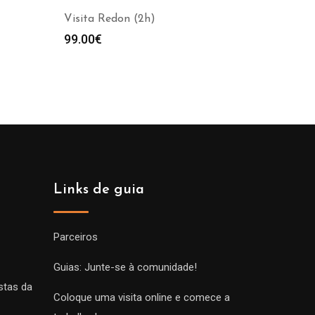
Visita Redon (2h)
99.00
€
Links de guia
Parceiros
Guias: Junte-se à comunidade!
stas da
Coloque uma visita online e comece a