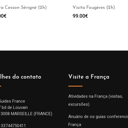
ta Cesson Sévigné (2h)
Visita Fougères (2h)
00
€
99.00
€
lhes do contato
Visite a França
Atividades na França (visitas,
Guides France
excursões)
7 bd de Louvain
13008 MARSEILLE (FRANCE)
Anuário de os guias conferenci
França
+33744750411