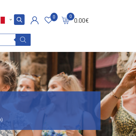
0
0
0.00
€
h)