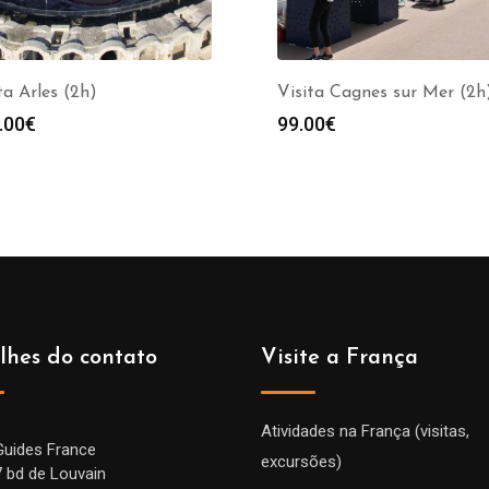
ta Arles (2h)
Visita Cagnes sur Mer (2h
.00
€
99.00
€
lhes do contato
Visite a França
Atividades na França (visitas,
Guides France
excursões)
7 bd de Louvain