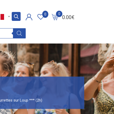
0
0
0.00
€
urrettes sur Loup *** (2h)