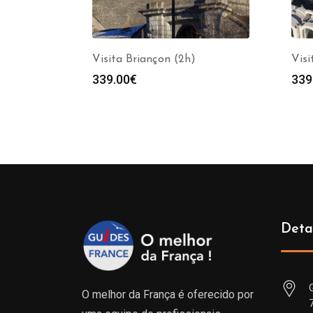
Visita Briançon (2h)
Visi
339.00
€
339
Deta
O melhor da França é oferecido por