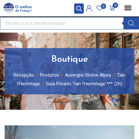
Skip
Painel de Gerenciamento de Cookies
0
0
to
Recherche
content
de
produits
Boutique
Recepção
Produtos
Auvergne Rhône Alpes
Tain
l'Hermitage
Guia Privado Tain l’Hermitage *** (2h)