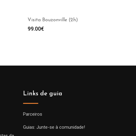
Visita Bouzonville (2h)
99.00
€
Links de guia
Parceiros
Guias: Junte-se à comunidade!
stas da