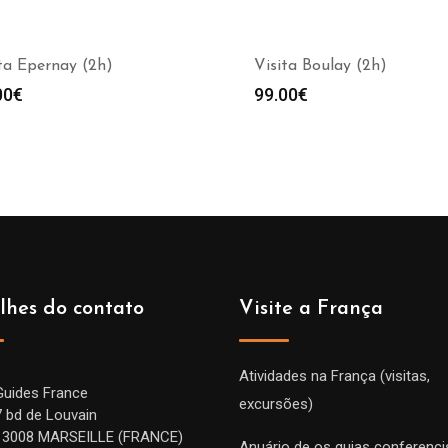
ta Epernay (2h)
Visita Boulay (2h)
00
€
99.00
€
lhes do contato
Visite a França
Atividades na França (visitas,
Guides France
excursões)
7 bd de Louvain
13008 MARSEILLE (FRANCE)
Anuário de os guias conferenci