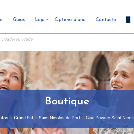
ão
Guias
Loja
Óptimo plano
Contacto
Boutique
utos
Grand Est
Saint Nicolas de Port
Guia Privado Saint Nicol