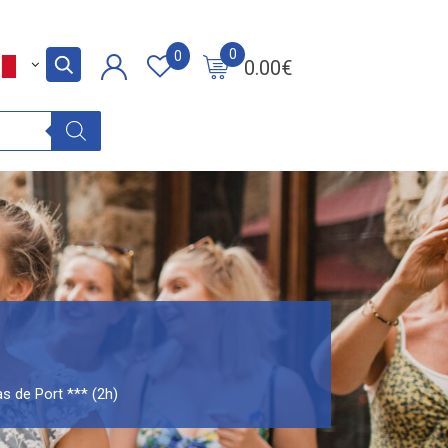
0
0
0.00
€
as de Port *** (2h)