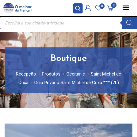
Skip
Painel de Gerenciamento de Cookies
0
0
to
Recherche
content
de
produits
Boutique
Recepção
Produtos
Occitanie
Saint Michel de
Cuxa
Guia Privado Saint Michel de Cuxa *** (2h)