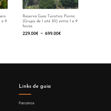
gers
Reserva Guia Turistico Pornic
 e 9
(Grupo de 1 até 30) entre 1 e 9
horas
e
Plage
229.00
€
–
699.00
€
de
prix :
00€
229.00€
à
00€
699.00€
Links de guia
Parceiros