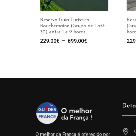
Reserva Guia Turistico
Rese
Bouchemaine (Grupo de 1 até
(Gru
30) entre 1 e 9 horas
hor
Plage
229.00
€
–
699.00
€
229
de
prix :
229.00€
à
699.00€
Deta
O melhor da França é oferecido por