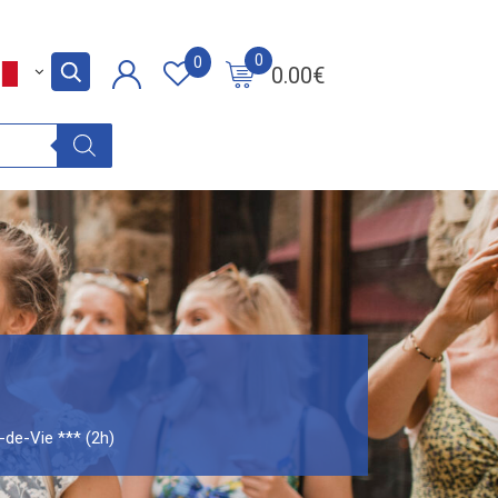
0
0
0.00
€
-de-Vie *** (2h)