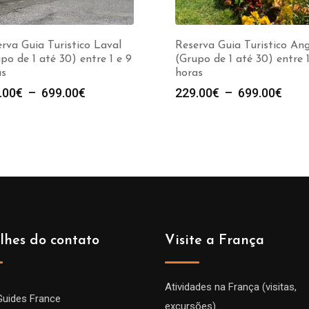
rva Guia Turistico Laval
Reserva Guia Turistico An
po de 1 até 30) entre 1 e 9
(Grupo de 1 até 30) entre 1
as
horas
Plage
Plag
.00
€
–
699.00
€
229.00
€
–
699.00
€
de
de
prix :
prix :
229.00€
229.
à
à
699.00€
699.
lhes do contato
Visite a França
Atividades na França (visitas,
Guides France
excursões)