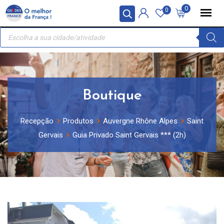
Skip
Painel de Gerenciamento de Cookies
0
0
to
Recherche
content
de
produits
Boutique
Recepção
Produtos
Auvergne Rhône Alpes
Saint
Gervais
Guia Privado Saint Gervais *** (2h)