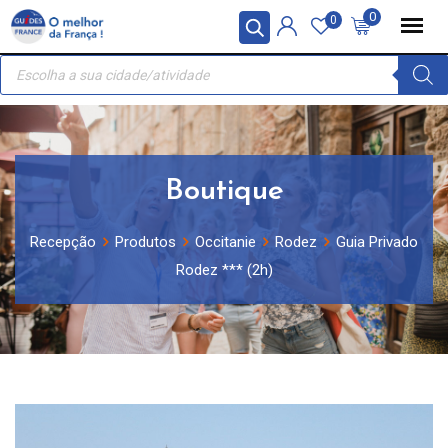
Skip
Painel de Gerenciamento de Cookies
0
0
to
Recherche
content
de
produits
Boutique
Recepção
Produtos
Occitanie
Rodez
Guia Privado
Rodez *** (2h)