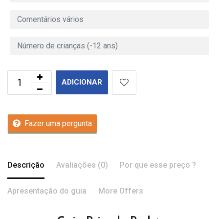
ADICIONAR
Fazer uma pergunta
Descrição
Avaliações (0)
Por que esse preço ?
Apresentação do guia
More Offers