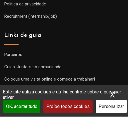
Política de privacidade
Recruitment (internship/job)
Links de guia
Parceiros
Guias: Junte-se à comunidade!
Coloque uma visita online e comece a trabalhar!
Este site utiliza cookies e dá-lhe controle sobre o que quer
X
Ocu
ativar
OK, aceitar tudo
Proíbe todos cookies
Personalizar