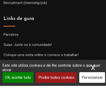
Recruitment (internship/job)
Links de guia
Parceiros
Guias: Junte-se à comunidade!
Coloque uma visita online e comece a trabalhar!
Este site utiliza cookies e dá-lhe controle sobre o que quer
X
Ocu
ativar
OK, aceitar tudo
Proíbe todos cookies
Personalizar
Copyright Guides 2021. Tous droits réservés.
Développement
web sur mesure
par iSoluce