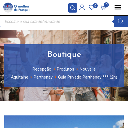
Skip
Painel de Gerenciamento de Cookies
0
0
to
Recherche
content
de
produits
Boutique
Recepção
Produtos
Nouvelle
Aquitaine
Parthenay
Guia Privado Parthenay *** (2h)