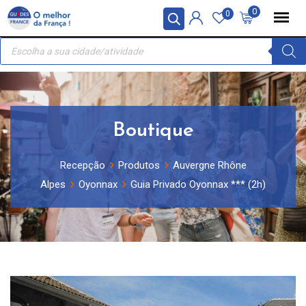
Skip
Painel de Gerenciamento de Cookies
0
0
to
Recherche
content
de
produits
Boutique
Recepção
Produtos
Auvergne Rhône
Alpes
Oyonnax
Guia Privado Oyonnax *** (2h)