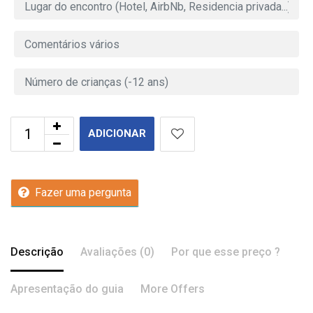
ADICIONAR
Fazer uma pergunta
Descrição
Avaliações (0)
Por que esse preço ?
Apresentação do guia
More Offers