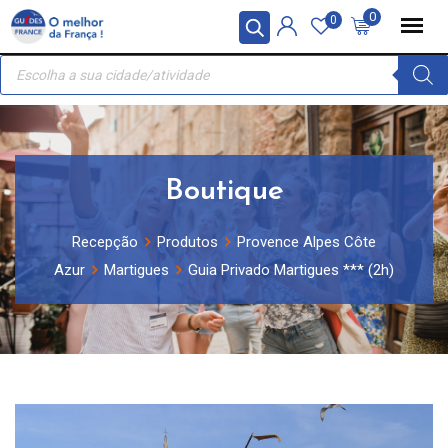
Skip
Painel de Gerenciamento de Cookies
0
0
to
Recherche
content
de
produits
Boutique
Recepção
Produtos
Provence Alpes Côte
Azur
Martigues
Guia Privado Martigues *** (2h)