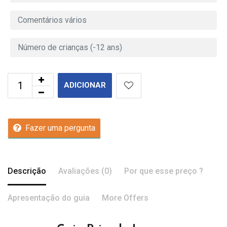
ADICIONAR
Fazer uma pergunta
Descrição
Avaliações (0)
Por que esse preço ?
Apresentação do guia
More Offers