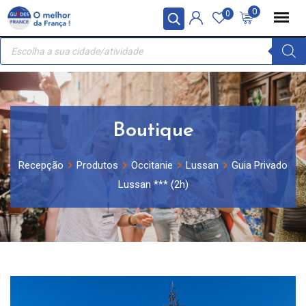
Skip
Painel de Gerenciamento de Cookies
0
0
to
Recherche
content
de
produits
Boutique
Recepção
Produtos
Occitanie
Lussan
Guia Privado
Lussan *** (2h)