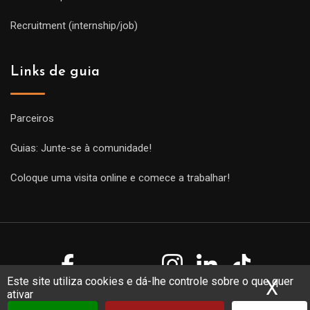
Recruitment (internship/job)
Links de guia
Parceiros
Guias: Junte-se à comunidade!
Coloque uma visita online e comece a trabalhar!
Este site utiliza cookies e dá-lhe controle sobre o que quer
X
Ocu
ativar
Copyright Guides 2021. Tous droits réservés.
Développement