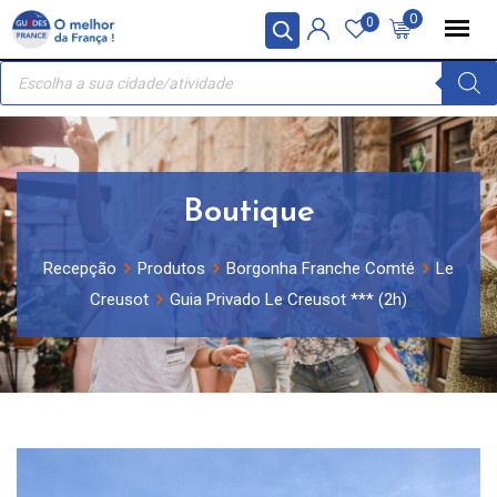
Skip
Painel de Gerenciamento de Cookies
0
0
to
Recherche
content
de
produits
Boutique
Recepção
Produtos
Borgonha Franche Comté
Le
Creusot
Guia Privado Le Creusot *** (2h)