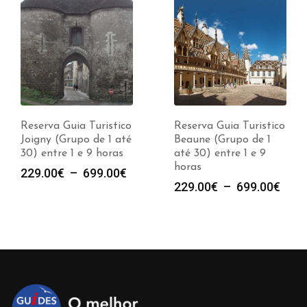
Reserva Guia Turistico
Reserva Guia Turistico
Joigny (Grupo de 1 até
Beaune (Grupo de 1
30) entre 1 e 9 horas
até 30) entre 1 e 9
horas
e
Plage
229.00
€
–
699.00
€
Plag
229.00
€
–
699.00
€
de
de
prix :
prix :
00€
229.00€
229.
à
à
00€
699.00€
699.