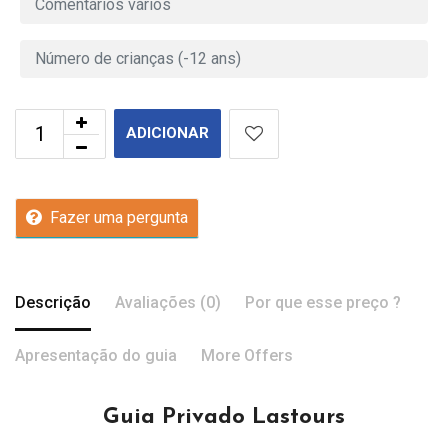
ADICIONAR
Fazer uma pergunta
Descrição
Avaliações (0)
Por que esse preço ?
Apresentação do guia
More Offers
Guia Privado Lastours