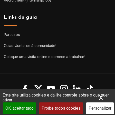
Recruitment (internship/job)
Links de guia
Parceiros
Guias: Junte-se à comunidade!
Coloque uma visita online e comece a trabalhar!
Este site utiliza cookies e dá-lhe controle sobre o que quer
X
Ocu
ativar
Copyright Guides 2021. Tous droits réservés.
Développement
web sur mesure
par iSoluce
OK, aceitar tudo
Proíbe todos cookies
Personalizar