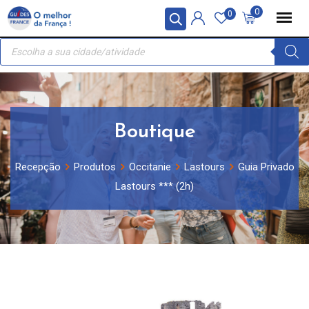
Skip
Painel de Gerenciamento de Cookies
0
0
to
Recherche
content
de
produits
Boutique
Recepção
Produtos
Occitanie
Lastours
Guia Privado
Lastours *** (2h)